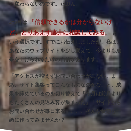
も変わらないのです。たぶん。
「信頼できるかは分からないけ
3つ目は
ど、
とりあえず藤井に相談してみる
」
と
いう選択です。すでにお伝えしましたが、私は、
あなたのウェブサイトを少し変えて、今よりも成
果を上げられるだけの自信があります。
「アクセスが増えずお問い合わせがこない。ま
あ、サイト集客ってこんなものなのかな」と、成
果を諦めているのを切り替えて「今月は前月より
もたくさんの見込み客が集まった」「サイトから
お問い合わせが毎日来る」、、、そんな状態を一
緒に作ってみませんか？