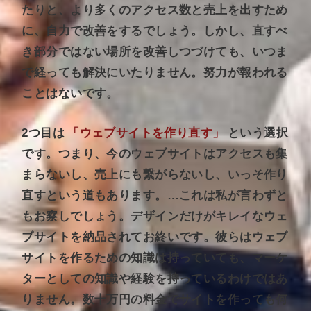
たりと、より多くのアクセス数と売上を出すため
に、自力で改善をするでしょう。しかし、直すべ
き部分ではない場所を改善しつづけても、いつま
で経っても解決にいたりません。努力が報われる
ことはないです。
2つ目は
「ウェブサイトを作り直す」
という選択
です。つまり、今のウェブサイトはアクセスも集
まらないし、売上にも繋がらないし、いっそ作り
直すという道もあります。…これは私が言わずと
もお察しでしょう。デザインだけがキレイなウェ
ブサイトを納品されてお終いです。彼らはウェブ
サイトを作るための知識は持っていても、マーケ
ターとしての知識や経験を持っているわけではあ
りません。数十万円の料金でサイトを作っても何