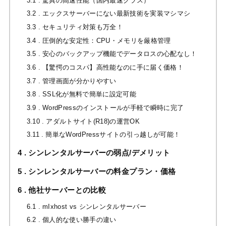
3.1
驚異の高速性能（国内最速クラス）
3.2
エックスサーバーにない最新技術を実装マシマシ
3.3
セキュリティ対策も万全！
3.4
圧倒的な安定性：CPU・メモリを厳格管理
3.5
安心のバックアップ機能でデータロスの心配なし！
3.6
【驚愕のコスパ】高性能なのに手に届く価格！
3.7
管理画面が分かりやすい
3.8
SSL化が無料で簡単に設定可能
3.9
WordPressのインストールが手軽で瞬時に完了
3.10
アダルトサイト(R18)の運営OK
3.11
簡単なWordPressサイトの引っ越しが可能！
4
シンレンタルサーバーの弱点/デメリット
5
シンレンタルサーバーの料金プラン・価格
6
他社サーバーとの比較
6.1
mIxhost vs シンレンタルサーバー
6.2
個人的な使い勝手の違い