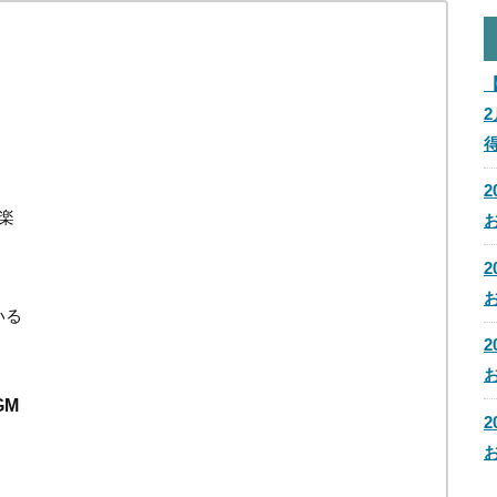
楽
いる
GM