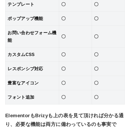
テンプレート
〇
〇
ポップアップ機能
〇
〇
お問い合わせフォーム機
〇
〇
能
カスタムCSS
〇
〇
レスポンシブ対応
〇
〇
豊富なアイコン
〇
〇
フォント追加
〇
〇
ElementorもBrizyも上の表を見て頂ければ分かる通
り、必要な機能は両方に備わっているのも事実で