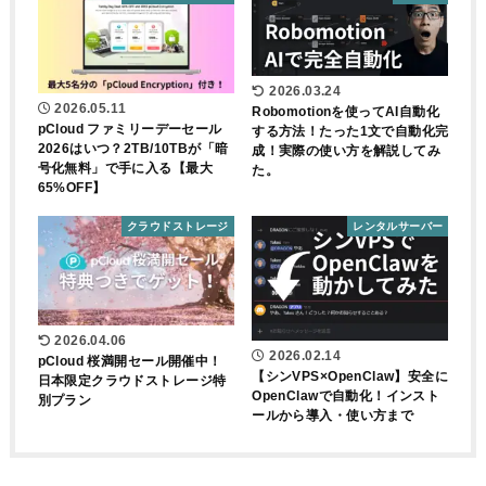
2026.03.24
2026.05.11
Robomotionを使ってAI自動化
pCloud ファミリーデーセール
する方法！たった1文で自動化完
2026はいつ？2TB/10TBが「暗
成！実際の使い方を解説してみ
号化無料」で手に入る【最大
た。
65%OFF】
クラウドストレージ
レンタルサーバー
2026.04.06
2026.02.14
pCloud 桜満開セール開催中！
【シンVPS×OpenClaw】安全に
日本限定クラウドストレージ特
OpenClawで自動化！インスト
別プラン
ールから導入・使い方まで